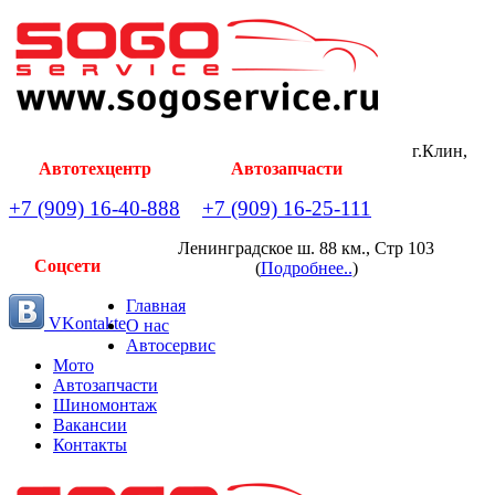
г.Клин,
Автотехцентр
Автозапчасти
+7 (909) 16-40-888
+7 (909) 16-25-111
Ленинградское ш. 88 км., Стр 103
Соцсети
(
Подробнее..
)
Главная
VKontakte
О нас
Автосервис
Мото
Автозапчасти
Шиномонтаж
Вакансии
Контакты