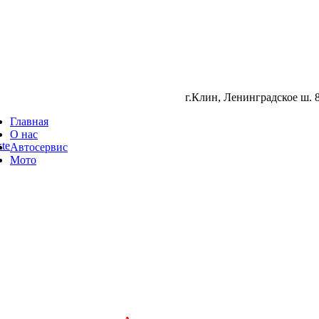
г.Клин, Ленинградское ш. 8
Главная
О нас
te
Автосервис
Мото