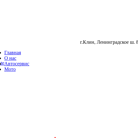
г.Клин, Ленинградское ш. 8
Главная
О нас
te
Автосервис
Мото