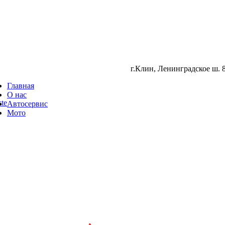
г.Клин, Ленинградское ш. 8
Главная
О нас
te
Автосервис
Мото