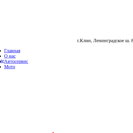
г.Клин, Ленинградское ш. 8
Главная
О нас
te
Автосервис
Мото