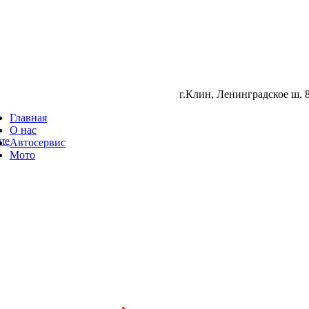
г.Клин, Ленинградское ш. 8
Главная
О нас
te
Автосервис
Мото