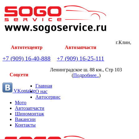
г.Клин,
Автотехцентр
Автозапчасти
+7 (909) 16-40-888
+7 (909) 16-25-111
Ленинградское ш. 88 км., Стр 103
Соцсети
(
Подробнее..
)
Главная
VKontakte
О нас
Автосервис
Мото
Автозапчасти
Шиномонтаж
Вакансии
Контакты