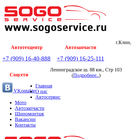
г.Клин,
Автотехцентр
Автозапчасти
+7 (909) 16-40-888
+7 (909) 16-25-111
Ленинградское ш. 88 км., Стр 103
Соцсети
(
Подробнее..
)
Главная
VKontakte
О нас
Автосервис
Мото
Автозапчасти
Шиномонтаж
Вакансии
Контакты