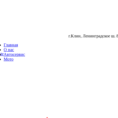
г.Клин, Ленинградское ш. 8
Главная
О нас
te
Автосервис
Мото