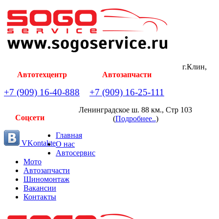
г.Клин,
Автотехцентр
Автозапчасти
+7 (909) 16-40-888
+7 (909) 16-25-111
Ленинградское ш. 88 км., Стр 103
Соцсети
(
Подробнее..
)
Главная
VKontakte
О нас
Автосервис
Мото
Автозапчасти
Шиномонтаж
Вакансии
Контакты